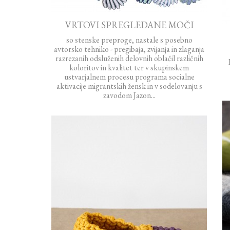
VRTOVI SPREGLEDANE MOČI
so stenske preproge, nastale s posebno
avtorsko tehniko - pregibaja, zvijanja in zlaganja
razrezanih odsluženih delovnih oblačil različnih
koloritov in kvalitet ter v skupinskem
ustvarjalnem procesu programa socialne
aktivacije migrantskih žensk in v sodelovanju s
zavodom Jazon...