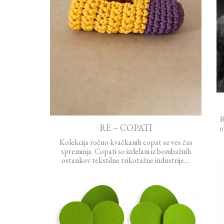
R
RE – COPATI
o
Kolekcija ročno kvačkanih copat se ves čas
spreminja. Copati so izdelani iz bombažnih
ostankov tekstilne trikotažne industrije....